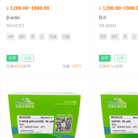
1200.00~1800.00
1200.00~1800.
¥
¥
β-actin
IL6
WL01372
WL02841
WB
IHC
IF
人
大鼠
小鼠
WB
IHC
IF
人
自营
自营
试用
试用
已有
425
人好评
文献
（157）
已有
417
人好评