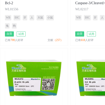
Bcl-2
Caspase-3/Cleaved 
WL01556
WL02117
WB
IHC
IF
人
大鼠
小鼠
WB
IHC
IF
人
兔
狗
自营
自营
试用
试用
已有
799
人好评
文献
（257）
已有
618
人好评