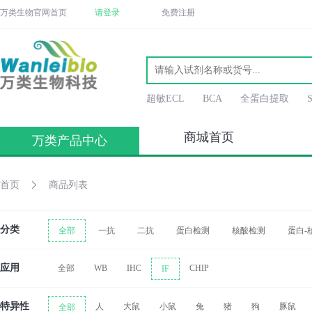
万类生物官网首页
请登录
免费注册
超敏ECL
BCA
全蛋白提取
商城首页
万类产品中心
首页
商品列表
分类
全部
一抗
二抗
蛋白检测
核酸检测
蛋白-
应用
全部
WB
IHC
CHIP
IF
特异性
人
大鼠
小鼠
兔
猪
狗
豚鼠
全部