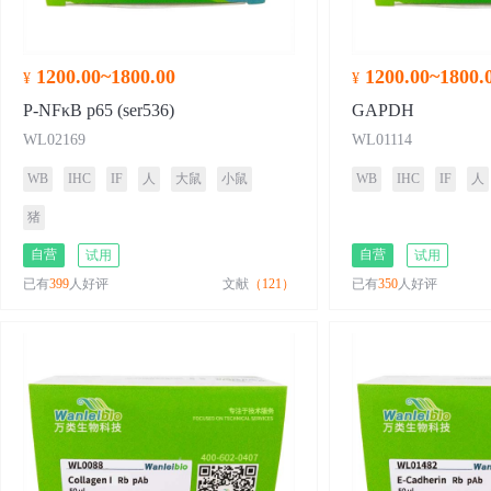
1200.00~1800.00
1200.00~1800.
¥
¥
P-NFκB p65 (ser536)
GAPDH
WL02169
WL01114
WB
IHC
IF
人
大鼠
小鼠
WB
IHC
IF
人
猪
自营
自营
试用
试用
已有
399
人好评
文献
（121）
已有
350
人好评