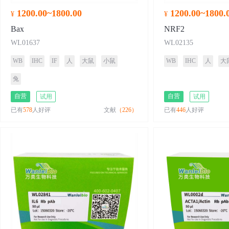
1200.00~1800.00
1200.00~1800.
¥
¥
Bax
NRF2
WL01637
WL02135
WB
IHC
IF
人
大鼠
小鼠
WB
IHC
人
大
兔
自营
自营
试用
试用
已有
578
人好评
文献
（226）
已有
446
人好评