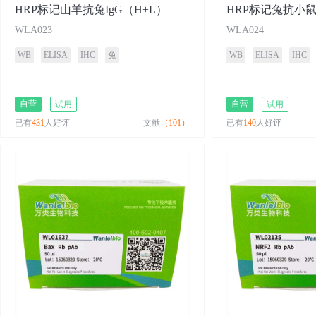
HRP标记山羊抗兔IgG（H+L）
HRP标记兔抗小鼠
WLA023
WLA024
WB
ELISA
IHC
兔
WB
ELISA
IHC
自营
自营
试用
试用
已有
431
人好评
文献
（101）
已有
140
人好评