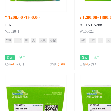
1200.00~1800.00
1200.00~1800.
¥
¥
IL6
ACTA1/Actin
WL02841
WL0002d
WB
IHC
IF
人
大鼠
小鼠
WB
IHC
IF
人
自营
自营
试用
试用
已有
417
人好评
文献
（140）
已有
61
人好评