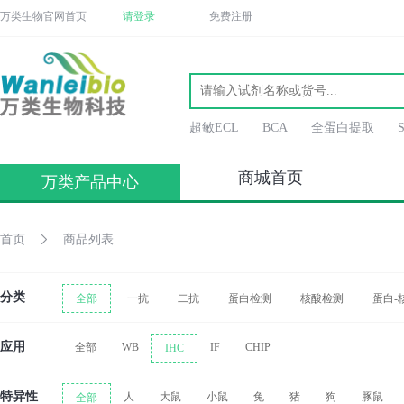
万类生物官网首页
请登录
免费注册
超敏ECL
BCA
全蛋白提取
商城首页
万类产品中心
首页
商品列表
分类
全部
一抗
二抗
蛋白检测
核酸检测
蛋白-
应用
全部
WB
IF
CHIP
IHC
特异性
人
大鼠
小鼠
兔
猪
狗
豚鼠
全部