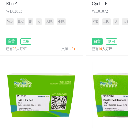
Rho A
Cyclin E
WL02853
WL01072
WB
IHC
IF
人
大鼠
小鼠
WB
IHC
人
大
自营
自营
试用
试用
已有
28
人好评
文献
（3）
已有
49
人好评