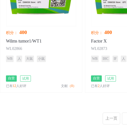
400
400
积分：
积分：
Wilms tumor1/WT1
Factor X
WL02866
WL02873
WB
人
大鼠
小鼠
WB
IHC
IF
人
自营
自营
试用
试用
已有
12
人好评
文献
（0）
已有
2
人好评
上一页