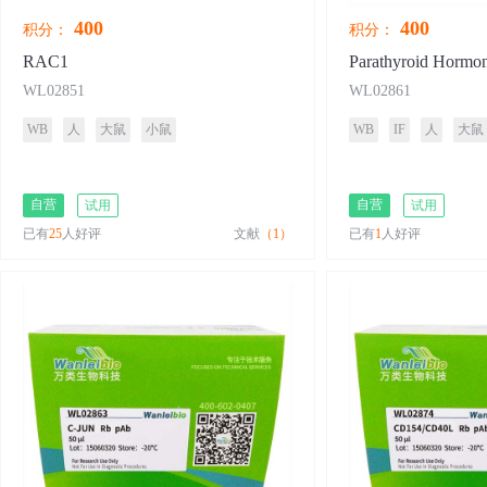
400
400
积分：
积分：
RAC1
Parathyroid Hormo
WL02851
WL02861
WB
人
大鼠
小鼠
WB
IF
人
大鼠
自营
自营
试用
试用
已有
25
人好评
文献
（1）
已有
1
人好评