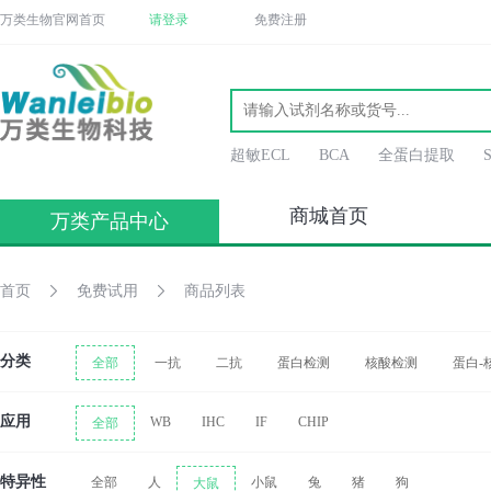
万类生物官网首页
请登录
免费注册
超敏ECL
BCA
全蛋白提取
商城首页
万类产品中心
首页
免费试用
商品列表
分类
全部
一抗
二抗
蛋白检测
核酸检测
蛋白-
应用
WB
IHC
IF
CHIP
全部
特异性
全部
人
小鼠
兔
猪
狗
大鼠