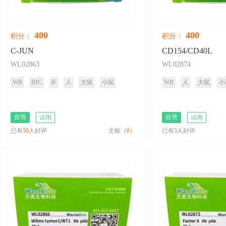
400
400
积分：
积分：
C-JUN
CD154/CD40L
WL02863
WL02874
WB
IHC
IF
人
大鼠
小鼠
WB
人
大鼠
小
自营
自营
试用
试用
已有
50
人好评
文献
（8）
已有
5
人好评