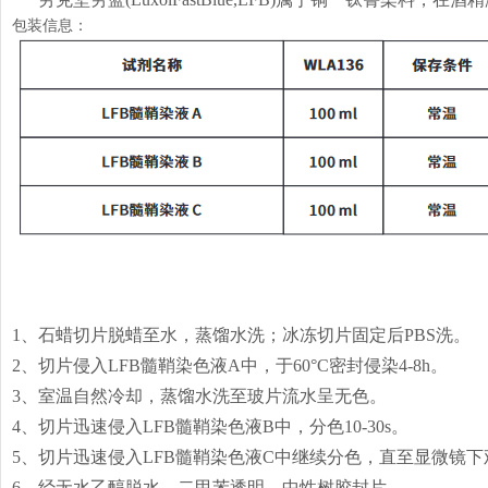
包装信息：
1、石蜡切片脱蜡至水，蒸馏水洗；冰冻切片固定后PBS洗。
2、切片侵入LFB髓鞘染色液A中，于60°C密封侵染4-8h。
3、室温自然冷却，蒸馏水洗至玻片流水呈无色。
4、切片迅速侵入LFB髓鞘染色液B中，分色10-30s。
5、切片迅速侵入LFB髓鞘染色液C中继续分色，直至显微镜
6、经无水乙醇脱水，二甲苯透明，中性树胶封片。