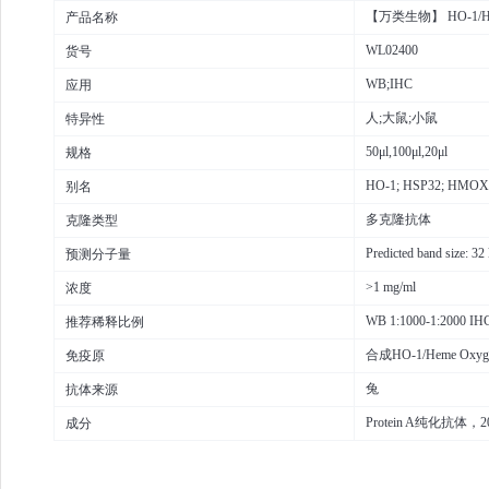
【万类生物】 HO-1/Hem
产品名称
WL02400
货号
WB;IHC
应用
人;大鼠;小鼠
特异性
50μl,100μl,20μl
规格
HO-1; HSP32; HMOX
别名
多克隆抗体
克隆类型
Predicted band size: 3
预测分子量
>1 mg/ml
浓度
WB 1:1000-1:2000 IHC
推荐稀释比例
合成HO-1/Heme Oxyg
免疫原
兔
抗体来源
Protein A纯化抗体，2
成分