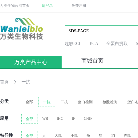
万类生物官网首页
请登录
免费注册
超敏ECL
BCA
全蛋白提取
商城首页
万类产品中心
首页
一抗
分类
全部
一抗
二抗
蛋白检测
核酸检测
蛋白-
应用
WB
IHC
IF
CHIP
全部
特异性
人
大鼠
小鼠
兔
猪
狗
豚鼠
全部