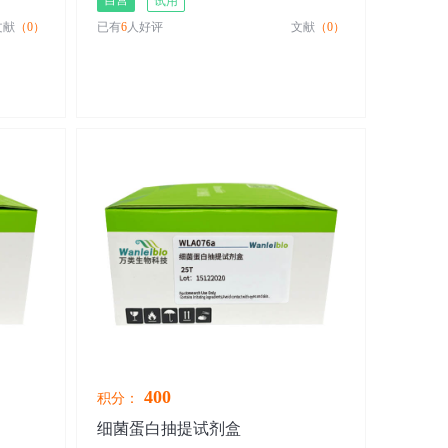
自营
试用
文献
（0）
已有
6
人好评
文献
（0）
400
积分：
细菌蛋白抽提试剂盒