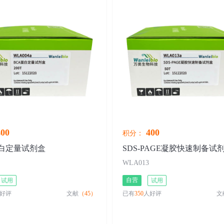
00
400
积分：
蛋白定量试剂盒
SDS-PAGE凝胶快速制备试
WLA013
自营
试用
试用
好评
文献
（45）
已有
350
人好评
文