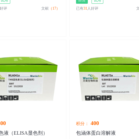
自营
试用
试用
好评
文献
（17）
已有
31
人好评
00
400
积分：
色液（ELISA显色剂）
包涵体蛋白溶解液