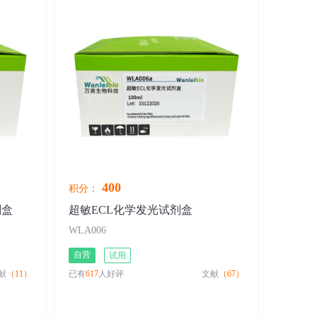
400
积分：
剂盒
超敏ECL化学发光试剂盒
WLA006
自营
试用
献
（11）
已有
617
人好评
文献
（67）