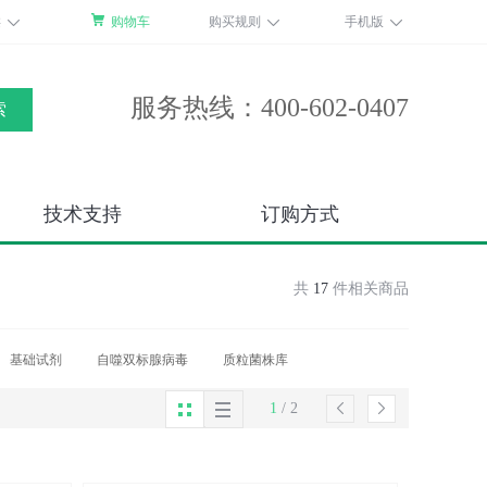
类
购物车
购买规则
手机版
服务热线：400-602-0407
索
技术支持
订购方式
共
17
件相关商品
基础试剂
自噬双标腺病毒
质粒菌株库
1
/
2