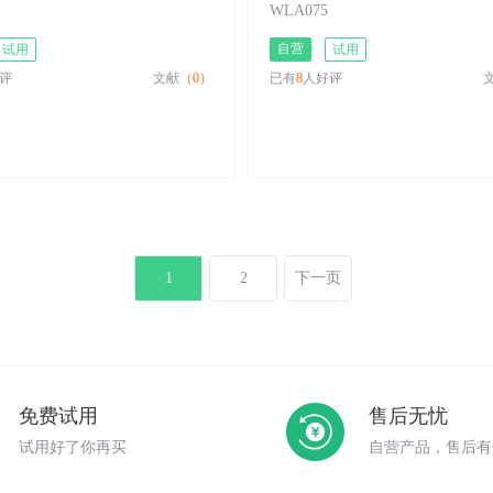
WLA075
自营
试用
试用
评
文献
（0）
已有
8
人好评
1
2
下一页
免费试用
售后无忧
试用好了你再买
自营产品，售后有