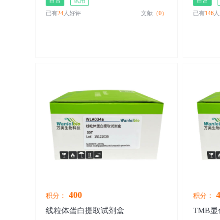
自营
自营
试用
已有
24
人好评
文献
（0）
已有
146
人
400
4
积分：
积分：
线粒体蛋白提取试剂盒
TMB显