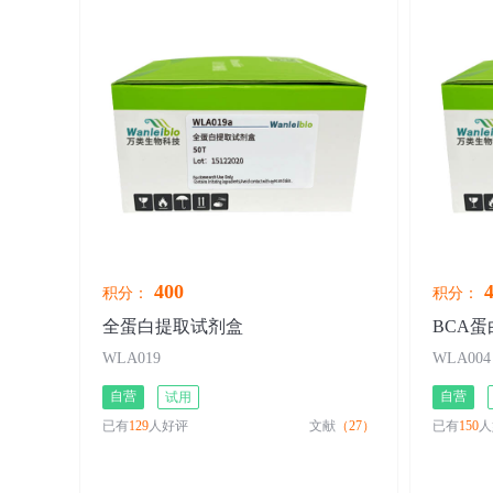
400
4
积分：
积分：
全蛋白提取试剂盒
BCA
WLA019
WLA004
自营
自营
试用
已有
129
人好评
文献
（27）
已有
150
人