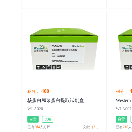
400
4
积分：
积分：
核蛋白和浆蛋白提取试剂盒
WLA020
WLA007
自营
自营
试用
已有
264
人好评
文献
（31）
已有
210
人