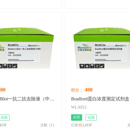
00
400
积分：
Western Blot一抗二抗去除液（中性）
Bradford蛋白浓度测定试剂盒
WLA012
自营
试用
试用
好评
文献
（1）
已有
39
人好评