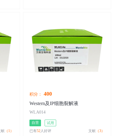
400
积分：
Western及IP细胞裂解液
WLA014
自营
试用
文献
（1）
已有
52
人好评
文献
（3）