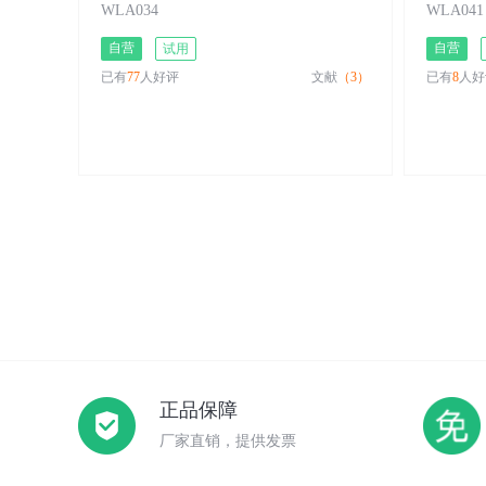
WLA034
WLA041
自营
自营
试用
已有
77
人好评
文献
（3）
已有
8
人好
正品保障
厂家直销，提供发票