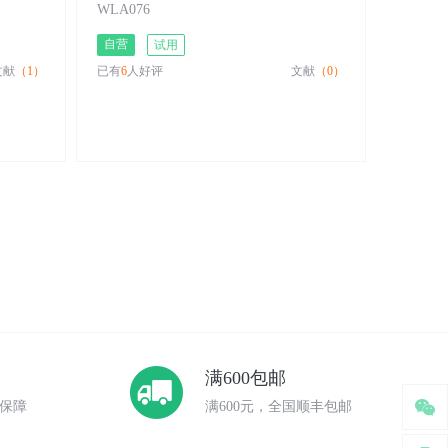
WLA076
自营
试用
文献
（1）
已有
6
人好评
文献
（0）
满600包邮
保障
满600元，全国顺丰包邮