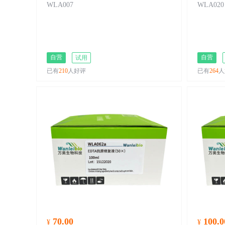
WLA007
WLA020
自营
自营
试用
已有
210
人好评
已有
264
人
70.00
100.0
¥
¥