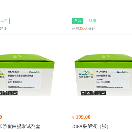
自营
试用
试用
好评
已有
350
人好评
0
199.00
¥
和浆蛋白提取试剂盒
RIPA裂解液（强）