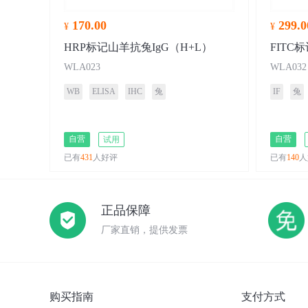
170.00
299.0
¥
¥
HRP标记山羊抗兔IgG（H+L）
FITC
WLA023
WLA032
WB
ELISA
IHC
兔
IF
兔
自营
自营
试用
已有
431
人好评
已有
140
人
正品保障
厂家直销，提供发票
购买指南
支付方式