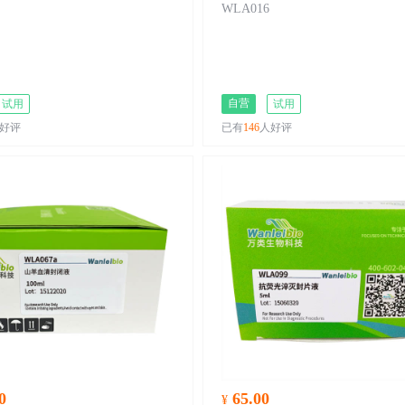
WLA016
自营
试用
试用
好评
已有
146
人好评
0
65.00
¥