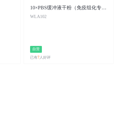
10×PBS缓冲液干粉（免疫组化专用 ）
WLA102
自营
已有
7
人好评