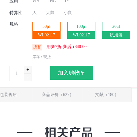
WB
IHC
IF
应用
特异性
人
大鼠
小鼠
规格
50μl
100μl
20μl
WL02117
WL02117
试用装
用券7折 券后 ¥
840.00
折扣
库存：现货
加入购物车
包装售后
商品评价（627）
文献（180）