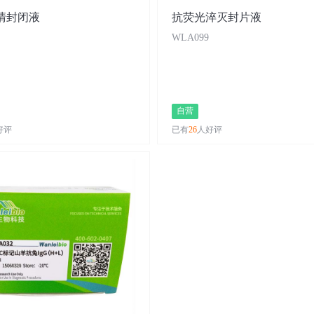
清封闭液
抗荧光淬灭封片液
WLA099
自营
好评
已有
26
人好评