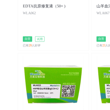
EDTA抗原修复液（50× )
山羊血
WLA062
WLA067
自营
自营
试用
已有
29
人好评
已有
23
人