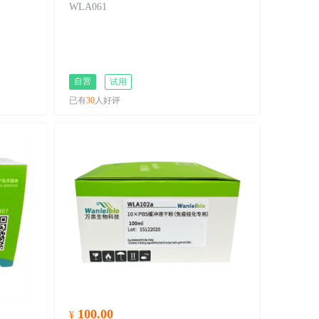
WLA061
自营
试用
已有
30
人好评
100.00
¥