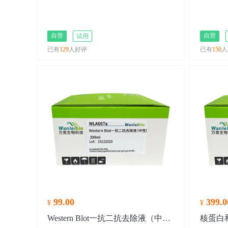
自营
自营
试用
已有
129
人好评
已有
150
人
99.00
399.0
¥
¥
Western Blot一抗二抗去除液（中性）
核蛋白