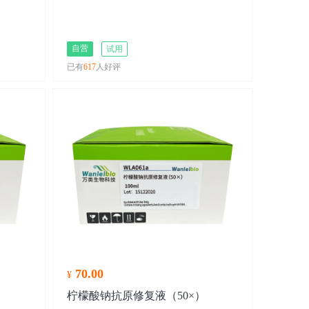
自营
试用
已有
617
人好评
70.00
¥
柠檬酸钠抗原修复液（50×）